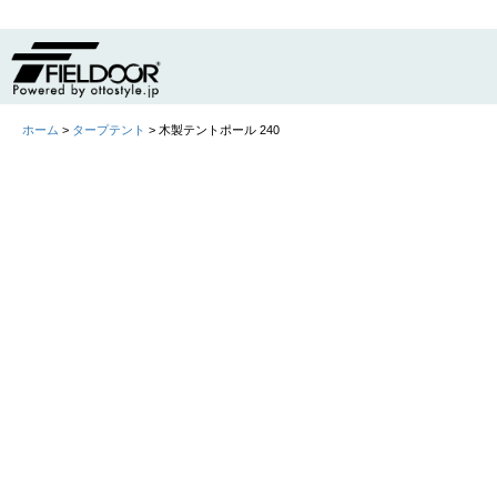
ホーム
>
タープテント
> 木製テントポール 240