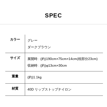
SPEC
カラー
グレー
ダークブラウン
サイズ
展開時 : (約)190cm×75cm×14cm(枕部分23cm)
収納時 : (約)φ13cm×30cm
重量
(約)1.1kg
材質
40D リップストップナイロン