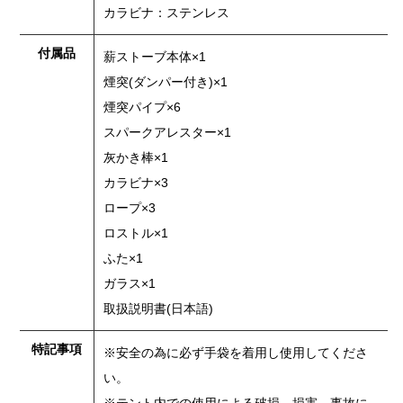
カラビナ：ステンレス
付属品
薪ストーブ本体×1
煙突(ダンパー付き)×1
煙突パイプ×6
スパークアレスター×1
灰かき棒×1
カラビナ×3
ロープ×3
ロストル×1
ふた×1
ガラス×1
取扱説明書(日本語)
特記事項
※安全の為に必ず手袋を着用し使用してくださ
い。
※テント内での使用による破損、損害、事故に