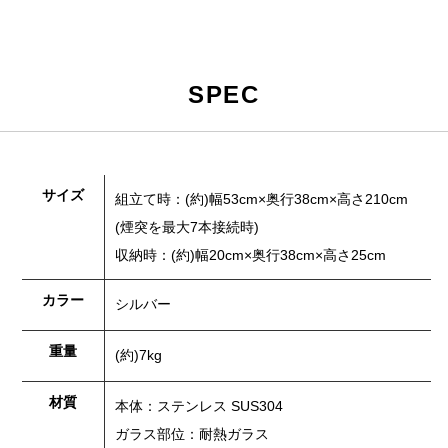
SPEC
サイズ
組立て時：(約)幅53cm×奥行38cm×高さ210cm
(煙突を最大7本接続時)
収納時：(約)幅20cm×奥行38cm×高さ25cm
カラー
シルバー
重量
(約)7kg
材質
本体：ステンレス SUS304
ガラス部位：耐熱ガラス