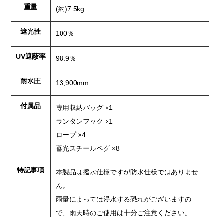
重量
(約)7.5kg
遮光性
100％
UV遮蔽率
98.9％
耐水圧
13,900mm
付属品
専用収納バッグ ×1
ランタンフック ×1
ロープ ×4
蓄光スチールペグ ×8
特記事項
本製品は撥水仕様ですが防水仕様ではありませ
ん。
雨量によっては浸水する恐れがございますの
で、雨天時のご使用は十分ご注意ください。